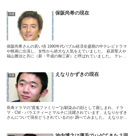
保阪尚希の現在
俳優
保阪尚希さんの若い頃 1990年代バブル経済全盛期の中テレビドラマ
や映画に出演し、女性から絶大な人気をえていました。 萩原聖人や
福山雅治と共に（新・平成の御三家）と呼ばれていました。 テレビ
ドラマの（家なき子）では主人公のすずの担任で不遇の...
えなりかずきの現在
俳優
長寿ドラマの“渡鬼ファミリー”お馴染みの顔として親しまれ、ドラ
マ・CM・バラエティーとマルチに活躍されています、えなりかずき
さんについて現在どうされているのか 調べてみました。 えなりかず
きの主なプロフィール 1984年11月9日生まれ、東...
池内博之は薄毛でハゲてきた？現