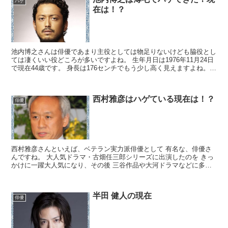
ハゲ
在は！？
池内博之さんは俳優であまり主役としては物足りないけども脇役とし
ては凄くいい役どころが多いですよね。 生年月日は1976年11月24日
で現在44歳です。 身長は176センチでもう少し高く見えますよね。
これまでの代表作品としては映画では チー...
西村雅彦はハゲている現在は！？
俳優
西村雅彦さんといえば、ベテラン実力派俳優として 有名な、俳優さ
んですね。 大人気ドラマ・古畑任三郎シリーズに出演したのを きっ
かけに一躍大人気になり、その後 三谷作品や大河ドラマなどに多数
出演しています。 そんな西村雅彦さんの髪の毛が ハゲ...
半田 健人の現在
俳優