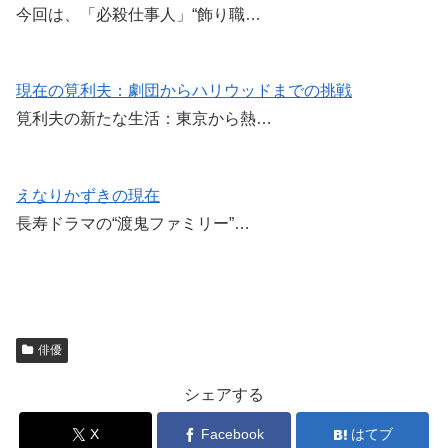
今回は、「必殺仕事人」“飾り職…
現在の筧利夫：劇団からハリウッドまでの挑戦
筧利夫の新たな生活：東京から熱…
えなりかずきの現在
長寿ドラマの“渡鬼ファミリー”…
俳優
シェアする
X
Facebook
はてブ