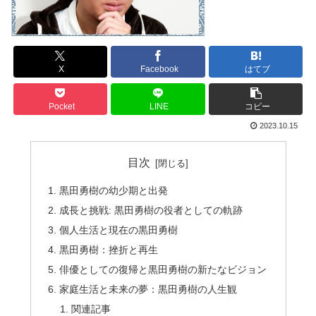
X
Facebook
はてブ
Pocket
LINE
コピー
2023.10.15
目次
黒田勇樹の幼少期と出発
成長と挑戦: 黒田勇樹の役者としての軌跡
個人生活と現在の黒田勇樹
黒田勇樹：挫折と再生
俳優としての復帰と黒田勇樹の新たなビジョン
家庭生活と未来の夢：黒田勇樹の人生観
関連記事