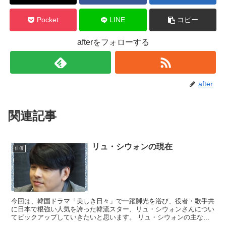
Pocket
LINE
コピー
afterをフォローする
after
関連記事
リュ・シウォンの現在
俳優
今回は、韓国ドラマ「美しき日々」で一躍脚光を浴び、役者・歌手共
に日本で根強い人気を誇った韓流スター、リュ・シウォンさんについ
てピックアップしていきたいと思います。 リュ・シウォンの主なプ
ロフィール 1972年10月6日生まれ、韓国ご出身です...