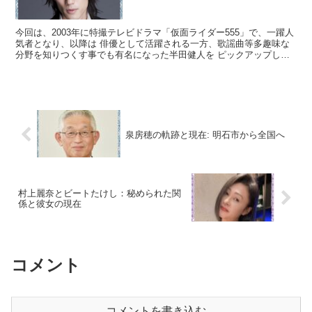
今回は、2003年に特撮テレビドラマ「仮面ライダー555」で、一躍人
気者となり、以降は 俳優として活躍される一方、歌謡曲等多趣味な
分野を知りつくす事でも有名になった半田健人を ピックアップして
いきたいと思います。 スポンサーリンク (ads...
泉房穂の軌跡と現在: 明石市から全国へ
村上麗奈とビートたけし：秘められた関
係と彼女の現在
コメント
コメントを書き込む