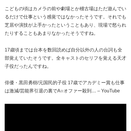
こどもの頃はカメラの前や劇場とか稽古場はただ遊んでい
るだけで仕事という感覚ではなかったそうです。それでも
芝居や演技が上手かったということもあり、現場で怒られ
たりすることもあまりなかったそうですね。
17歳頃までは台本を数回読めば自分以外の人の台詞も全
部覚えていたそうです。全キャストのセリフを覚える天才
子役だったんですね。
俳優・黒田勇樹/元国民的子役 17歳でアカデミー賞も仕事
は激減/芸能界引退の裏でA○オファー殺到… – YouTube