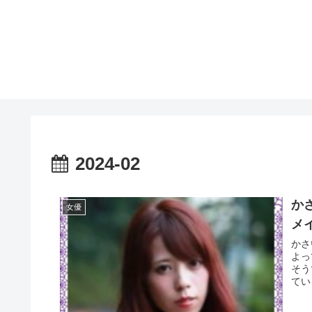
2024-02
か
女優
メ
かさ
よっ
そう
てい