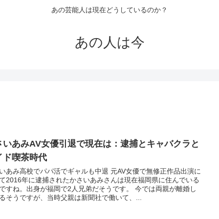
あの芸能人は現在どうしているのか？
あの人は今
さいあみAV女優引退で現在は：逮捕とキャバクラと
イド喫茶時代
いあみ高校でパパ活でギャルも中退 元AV女優で無修正作品出演に
て2016年に逮捕されたかさいあみさんは現在福岡県に住んでいる
ですね。出身が福岡で2人兄弟だそうです。 今では両親が離婚し
るそうですが、当時父親は新聞社で働いて、...