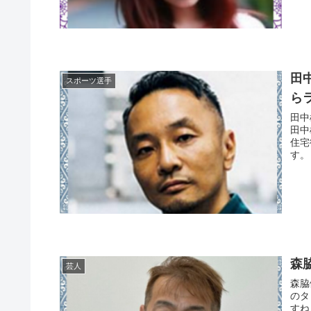
田
スポーツ選手
ら
田中
田中
住宅
す。
森
芸人
森脇
のタ
すね