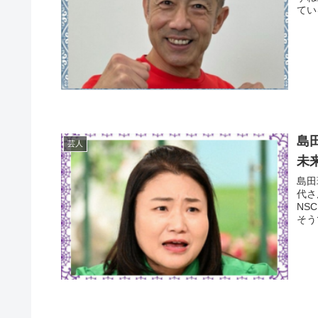
てい
島
芸人
未
島田
代さ
NS
そう