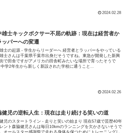
2024.02.28
中雄士キックボクサー不屈の軌跡：現在は経営者か
ラッパーへの変遷
雄士の起源 - 学生からリーダーへ 経営者とラッパーをやっている
雄士さんは千葉県千葉市出身だそうですね。東急が開発した新興
街で田舎ですがアメリカの田舎町みたいな場所で育ったそうで
 中学2年生から新しく新設された学校に通うこと...
2024.02.26
脇健児の逆転人生：現在は走り続ける笑いの道
健児のスタートライン - 走りと笑いの始まり 現在57歳で芸歴40年
レント森脇健児さんは毎日10kmのランニングを欠かさないそうで
。オールスター感謝祭で走れる身体を保つためにトレーニングし