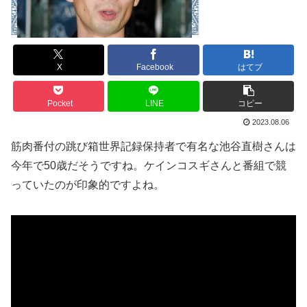
X
Facebook
はてブ
Pocket
LINE
コピー
2023.08.06
筋肉番付の跳び箱世界記録保持者で有名な池谷直樹さんは
今年で50歳だそうですね。ケインコスギさんと番組で競
っていたのが印象的ですよね。