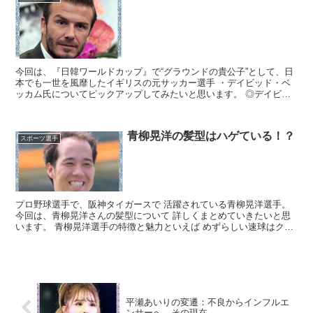
今回は、『日韓ワールドカップ』で“グラウンドの貴公子”として、日
本でも一世を風靡したイギリスの元サッカー選手 ・デイビッド・ベ
ッカム氏についてピックアップしてみたいと思います。 ◎デイビッ
ド・ベッカムのプロフィール 本名：デイヴィッド・ロバ...
青柳晃洋の髪型はハゲている！？
スポーツ選手
プロ野球選手で、阪神タイガースで 活躍されている青柳晃洋選手。
今回は、青柳晃洋さんの髪型について 詳しくまとめていきたいと思
います。 青柳晃洋選手の特徴と魅力といえば めずらしい速球はクォ
ーターハンドの ピッチャーなので簡単には打たれない...
平瀬あいりの変遷：不良からインフルエ
ンサーへ、その現在