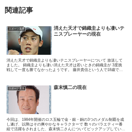
関連記事
消えた天才で錦織圭よりも凄いテ
スポーツ選手
ニスプレーヤーの現在
消えた天才で錦織圭よりも凄いテニスプレーヤーについて 放送して
ました。 錦織圭よりも凄い消えた天才は若いときの錦織圭が 3度挑
戦して一度も勝てなかったようです。 藤井貴信という人で18歳で錦
織圭よりも先に プロテニスプレーヤーになったようで...
森末慎二の現在
スポーツ選手
今回は、1984年開催のロス五輪で金・銀・銅の3つのメダル制覇を成
し遂げ、以降はその爽やかなキャラクターで 数々のバラエティー番
組で活躍をされました、森末慎二さんについてピックアップしていき