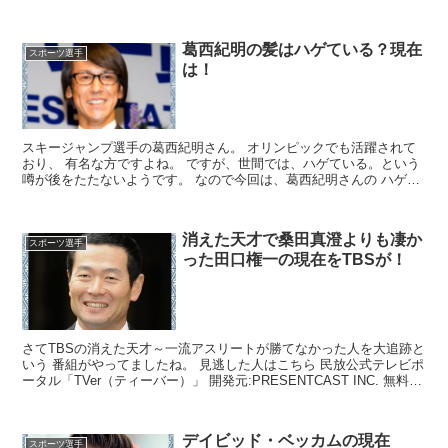
たいと思います。 ◎森末慎二の主なプロフィール 1...
葛西紀明の髪はハゲている？現在
スポーツ選手
は！
スキージャンプ選手の葛西紀明さん。 オリンピックでも活躍されて
おり、 有名な方ですよね。 ですが、世間では、ハゲている。という
噂が後をたたないようです。 なので今回は、葛西紀明さんの ハゲ具
合についてまとめていきたいと思います。 どうやら...
消えた天才で桑田真澄よりも凄か
スポーツ選手
った田口権一の現在をTBSが！
さてTBSの消えた天才～一流アスリートが勝てなかった人を大追跡と
いう 番組がやってましたね。 見逃した人はこちら 民放公式テレビポ
ータル「TVer（ティーバー）」 開発元:PRESENTCAST INC. 無料
posted with アプ...
デイビッド・ベッカムの現在
スポーツ選手