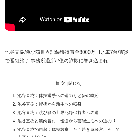
池谷直樹/跳び箱世界記録獲得賞金3000万円と車7台/震災
で番組終了 事務所退所/2億の詐欺に巻き込まれ…
目次
池谷直樹：体操選手への道のりと夢の軌跡
池谷直樹：挫折から新生への転身
池谷直樹：跳び箱の世界記録保持者への道
池谷直樹と筋肉番付：優勝から芸能生活への道のり
池谷直樹の再起：体操教室、たこ焼き屋経営、そして