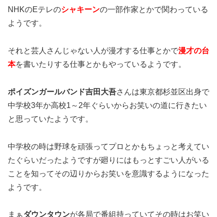
NHKのEテレの
シャキーン
の一部作家とかで関わっている
ようです。
それと芸人さんじゃない人が漫才する仕事とかで
漫才の台
本
を書いたりする仕事とかもやっているようです。
ポイズンガールバンド吉田大吾
さんは東京都杉並区出身で
中学校3年か高校1～2年ぐらいからお笑いの道に行きたい
と思っていたようです。
中学校の時は野球を頑張ってプロとかもちょっと考えてい
たぐらいだったようですが廻りにはもっとすごい人がいる
ことを知ってその辺りからお笑いを意識するようになった
ようです。
まぁ
ダウンタウン
が各局で番組持っていてその時はお笑い