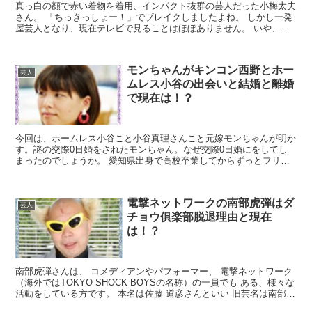
真っ白の顔で赤い着物を着用、インパクト抜群の芸人だった小梅太夫
さん。 「ちっきっしょー！」でブレイクしましたよね。 しかし一発
屋芸人となり、現在テレビで見ることはほぼありません。 いや、ま
ったくといっていいでしょう。 現在はなにをしているの...
モンちゃんがキンコン西野とホー
芸人
ムレス小谷の出会いと結婚と離婚
で現在は！？
今回は、ホームレス小谷こと小谷真理さんこと元嫁モンちゃんが明か
す。謎の交際0日婚をされたモンちゃん。なぜ交際0日婚にをしてし
まったのでしょうか。 愛知県出身で高校卒業してからずっとフリー
ターをしていたモンちゃん。 小学生の時から欠席や早退が...
電撃ネットワークの南部虎弾はダ
芸人
チョウ俱楽部脱退理由と現在
は！？
南部虎弾さんは、 コメディアンやパフォーマー、 電撃ネットワーク
（海外ではTOKYO SHOCK BOYSの名称）の一員でも ある、様々な
活動をしている方です。 本名は佐藤 道彦さんといい 旧芸名は南部
虎太・南部 寅太。 愛称は南部ちゃ...