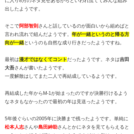
に入り8月のネタ見せあるからといわれ慌ててみんな組み
出したようです。
そこで
阿部智則
さんと話しているのが面白いから組めばと
言われ流れで組んだようです。
年が一緒というのと帰る方
向が一緒
というのも自然な成り行きだったようですね。
最初は
漫才ではなくてコント
だったようです。ネタは
吉田
大吾
さんが書いたようです。
一度解散はしてまた二人で再結成しているようです。
再結成した年からM-1が始まったのですが決勝行けるよう
なネタもなかったので最初の年は見送ったようです。
5年後ぐらいの2005年に決勝まで残ったようです。単純に
松本人志
さんや
島田紳助
さんとかにネタを見てもらえると