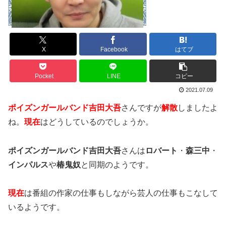
X
Facebook
はてブ
Pocket
LINE
コピー
2021.07.09
ポイズンガールバンド吉田大吾
さんですが
解散
しましたよ
ね。
現在
はどうしているのでしょうか。
ポイズンガールバンド吉田大吾
さんは
ロバート
・
森三中
・
インパルス
や
椿鬼奴
と同期のようです。
現在
は番組の作家の仕事もしながら芸人の仕事もこなして
いるようです。