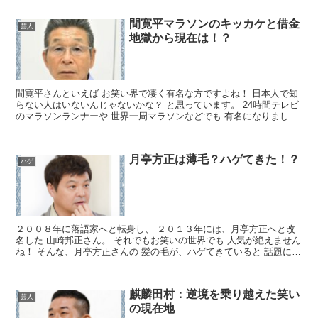
間寛平マラソンのキッカケと借金
芸人
地獄から現在は！？
間寛平さんといえば お笑い界で凄く有名な方ですよね！ 日本人で知
らない人はいないんじゃないかな？ と思っています。 24時間テレビ
のマラソンランナーや 世界一周マラソンなどでも 有名になりました
よね！ 今回は、そんな間寛平さんについて 詳し...
月亭方正は薄毛？ハゲてきた！？
ハゲ
２００８年に落語家へと転身し、 ２０１３年には、月亭方正へと改
名した 山崎邦正さん。 それでもお笑いの世界でも 人気が絶えません
ね！ そんな、月亭方正さんの 髪の毛が、ハゲてきていると 話題にな
っているようですね。 任天堂マリオのCMに出演...
麒麟田村：逆境を乗り越えた笑い
芸人
の現在地