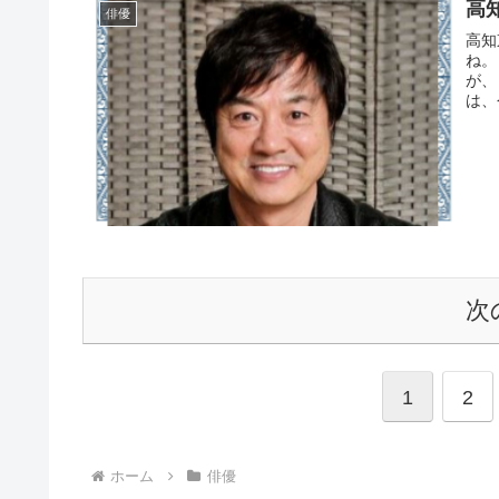
高
俳優
高知
ね。
が、
は、
次
1
2
ホーム
俳優