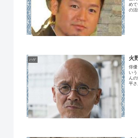
めて
の活
火
ハゲ
俳優
いう
んの
平さ