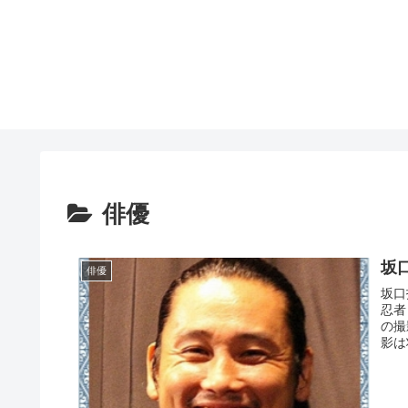
俳優
坂
俳優
坂口
忍者
の撮
影は