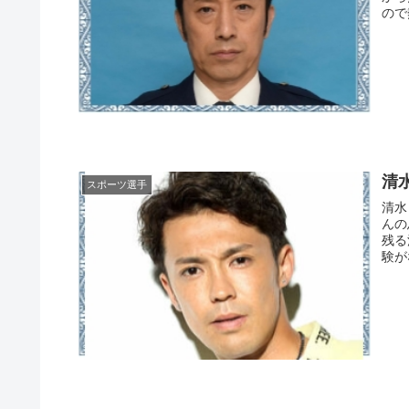
ので
清
スポーツ選手
清水
んの
残る
験が