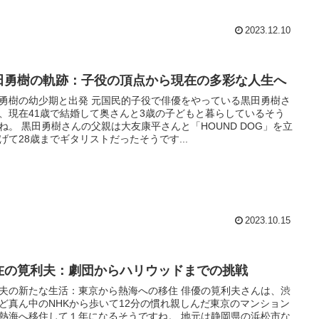
2023.12.10
田勇樹の軌跡：子役の頂点から現在の多彩な人生へ
勇樹の幼少期と出発 元国民的子役で俳優をやっている黒田勇樹さ
、現在41歳で結婚して奥さんと3歳の子どもと暮らしているそう
ね。 黒田勇樹さんの父親は大友康平さんと「HOUND DOG」を立
げて28歳までギタリストだったそうです...
2023.10.15
在の筧利夫：劇団からハリウッドまでの挑戦
夫の新たな生活：東京から熱海への移住 俳優の筧利夫さんは、渋
ど真ん中のNHKから歩いて12分の慣れ親しんだ東京のマンション
熱海へ移住して１年になるそうですね。 地元は静岡県の浜松市な