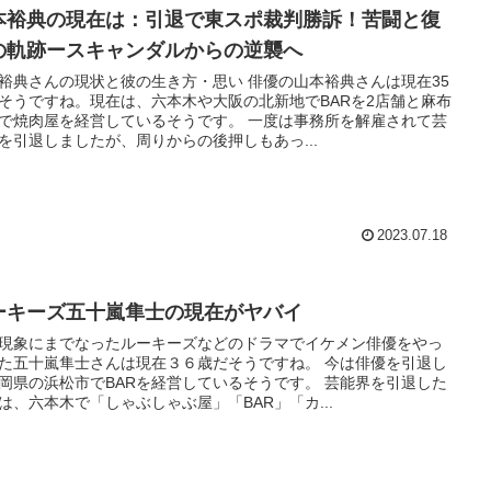
本裕典の現在は：引退で東スポ裁判勝訴！苦闘と復
の軌跡ースキャンダルからの逆襲へ
裕典さんの現状と彼の生き方・思い 俳優の山本裕典さんは現在35
そうですね。現在は、六本木や大阪の北新地でBARを2店舗と麻布
で焼肉屋を経営しているそうです。 一度は事務所を解雇されて芸
を引退しましたが、周りからの後押しもあっ...
2023.07.18
ーキーズ五十嵐隼士の現在がヤバイ
現象にまでなったルーキーズなどのドラマでイケメン俳優をやっ
た五十嵐隼士さんは現在３６歳だそうですね。 今は俳優を引退し
岡県の浜松市でBARを経営しているそうです。 芸能界を引退した
は、六本木で「しゃぶしゃぶ屋」「BAR」「カ...