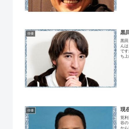
黒
俳優
黒田
んは
です
ち上
現
俳優
筧利
谷の
から