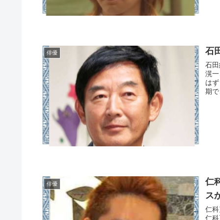
石
俳優
石田
滉一
はず
期で
仁
俳優
ス
仁科
仁科