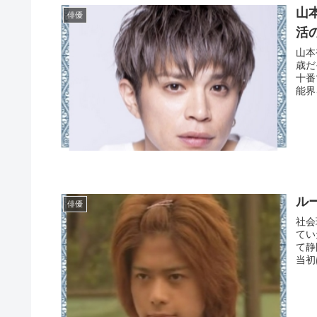
山
俳優
活
山本
歳だ
十番
能界
ル
俳優
社会
てい
て静
当初