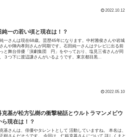
2022.10.12
田純一の若い頃と現在は！？
純一さんは現在68歳。芸歴45年になります。中村雅俊さんや岩城
さんや陣内孝則さんが同期です。石田純一さんはテレビに出る前
っと舞台俳優「演劇集団 円」をやっており、塩見三省さんが同
、３つ下に渡辺謙さんがいるようです。東京都目黒...
2022.05.10
科克基が松方弘樹の衝撃秘話とウルトラマンメビウ
から現在は！？
克基さんは、俳優やタレントとして 活動していますね。 本名は、
正樹さんだそうです。 今回は、仁科克基さんについて 詳しくまと