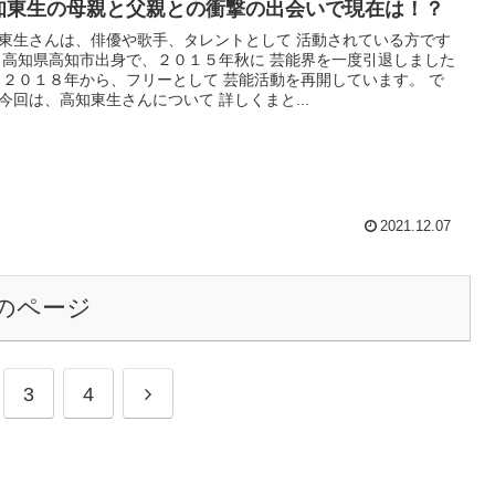
知東生の母親と父親との衝撃の出会いで現在は！？
東生さんは、俳優や歌手、タレントとして 活動されている方です
 高知県高知市出身で、２０１５年秋に 芸能界を一度引退しました
 ２０１８年から、フリーとして 芸能活動を再開しています。 で
今回は、高知東生さんについて 詳しくまと...
2021.12.07
のページ
次
3
4
へ