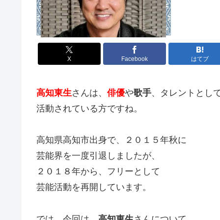
X
Facebook
はてブ
高知東生
さんは、
俳優
や
歌手
、タレントとし
活動されている方ですね。
高知県高知市出身で、２０１５年秋に
芸能界を一度引退しましたが、
２０１８年から、フリーとして
芸能活動を再開しています。
では、今回は、
高知東生
さんについて