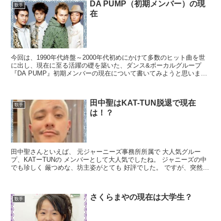
DA PUMP（初期メンバー）の現
歌手
在
今回は、1990年代終盤～2000年代初めにかけて多数のヒット曲を世
に出し、現在に至る活躍の礎を築いた、ダンス&ボーカルグループ
『DA PUMP』初期メンバーの現在について書いてみようと思います
DA PUMのプロフィール 1997年6月...
田中聖はKAT-TUN脱退で現在
歌手
は！？
田中聖さんといえば、 元ジャーニーズ事務所所属で 大人気グルー
プ、KATーTUNの メンバーとして大人気でしたね。 ジャニーズの中
でも珍しく 厳つめな、坊主姿がとても 好評でした。 ですが、突然、
田中聖さんは 脱退してしまいましたね。 これ...
さくらまやの現在は大学生？
歌手