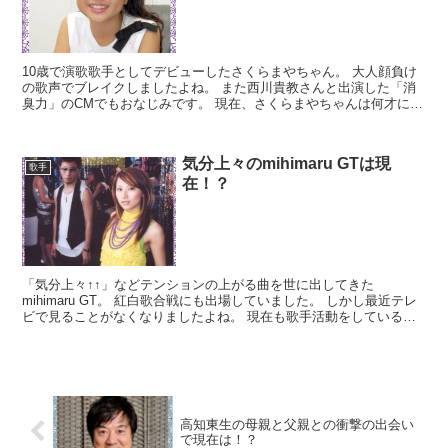
10歳で演歌歌手としてデビューしたさくらまやちゃん。 大人顔負け
の歌声でブレイクしましたよね。 また西川貴教さんと出演した「消
臭力」のCMでもおなじみです。 現在、さくらまやちゃんは何才にな
っているのでしょうか？ 現在も演歌歌手として活躍し...
気分上々のmihimaru GTは現
歌手
在！？
「気分上々↑↑」などテンションの上がる曲を世に出してきた
mihimaru GT。 紅白歌合戦にも出場していました。 しかし最近テレ
ビで見ることがなくなりましたよね。 現在も歌手活動をしているの
でしょうか？ mihimaru GTは2013年...
高知東生の母親と父親との衝撃の出会い
で現在は！？