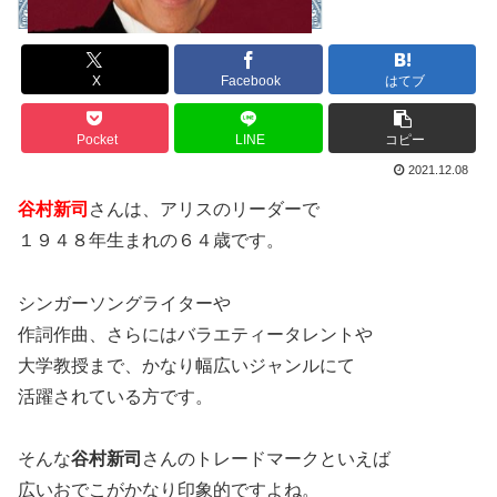
X
Facebook
はてブ
Pocket
LINE
コピー
2021.12.08
谷村新司
さんは、アリスのリーダーで
１９４８年生まれの６４歳です。
シンガーソングライターや
作詞作曲、さらにはバラエティータレントや
大学教授まで、かなり幅広いジャンルにて
活躍されている方です。
そんな
谷村新司
さんのトレードマークといえば
広いおでこがかなり印象的ですよね。