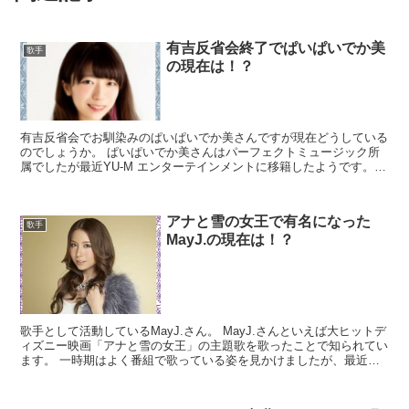
有吉反省会終了でぱいぱいでか美
歌手
の現在は！？
有吉反省会でお馴染みのぱいぱいでか美さんですが現在どうしている
のでしょうか。 ぱいぱいでか美さんはパーフェクトミュージック所
属でしたが最近YU-M エンターテインメントに移籍したようです。
ぱいぱいでか美/有吉反省会終了で無職疑惑/30歳超...
アナと雪の女王で有名になった
歌手
MayJ.の現在は！？
歌手として活動しているMayJ.さん。 MayJ.さんといえば大ヒットデ
ィズニー映画「アナと雪の女王」の主題歌を歌ったことで知られてい
ます。 一時期はよく番組で歌っている姿を見かけましたが、最近で
は見ることが少なくなりました。 現在はなにを...