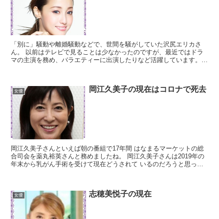
「別に」騒動や離婚騒動などで、世間を騒がしていた沢尻エリカさ
ん。 以前はテレビで見ることは少なかったのですが、最近ではドラ
マの主演を務め、バラエティーに出演したりなど活躍しています。
現在は好調なのでしょうか？ スポンサーリンク (adsb...
岡江久美子の現在はコロナで死去
女優
岡江久美子さんといえば朝の番組で17年間 はなまるマーケットの総
合司会を薬丸裕英さんと務めましたね。 岡江久美子さんは2019年の
年末から乳がん手術を受けて現在どうされて いるのだろうと思って
いたらコロナに感染して亡くなられたという 訃報が...
志穂美悦子の現在
女優