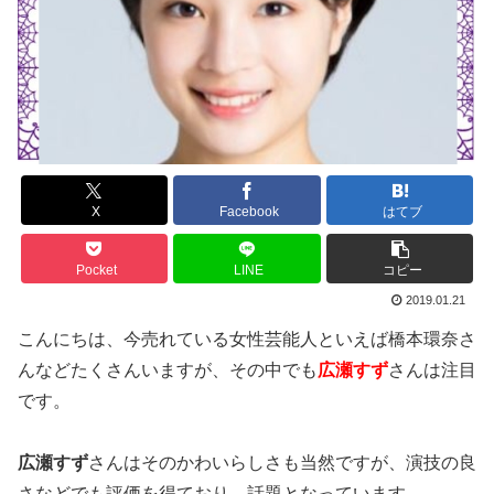
X
Facebook
はてブ
Pocket
LINE
コピー
2019.01.21
こんにちは、今売れている女性芸能人といえば橋本環奈さ
んなどたくさんいますが、その中でも
広瀬すず
さんは注目
です。
広瀬すず
さんはそのかわいらしさも当然ですが、演技の良
さなどでも評価を得ており、話題となっています。