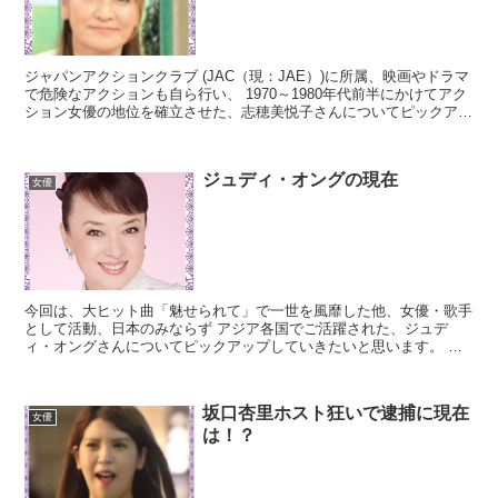
ジャパンアクションクラブ (JAC（現：JAE）)に所属、映画やドラマ
で危険なアクションも自ら行い、 1970～1980年代前半にかけてアク
ション女優の地位を確立させた、志穂美悦子さんについてピックアッ
プしていきたいと思います。 志穂美悦子...
ジュディ・オングの現在
女優
今回は、大ヒット曲「魅せられて」で一世を風靡した他、女優・歌手
として活動、日本のみならず アジア各国でご活躍された、ジュデ
ィ・オングさんについてピックアップしていきたいと思います。 ジ
ュディ・オング主なプロフィール 1950年1月24日生ま...
坂口杏里ホスト狂いで逮捕に現在
女優
は！？