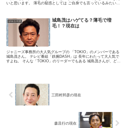
いと思います。 薄毛の疑惑としては ご自身でも言っているみたいで
す。 詳しく見ていきましょう。 丸山隆平に薄毛の...
城島茂はハゲてる？薄毛で増
ジャニーズ
毛！？現在は
ジャニーズ事務所の大人気グループの 「TOKIO」のメンバーである
城島茂さん。 テレビ番組「鉄腕DASH」は 長年にわたって大人気で
すよね。 そんな「TOKIO」のリーダーでもある 城島茂さんが、どう
やら 薄毛だと話題のようです。 詳しく調...
三田村邦彦の現在
森且行の現在