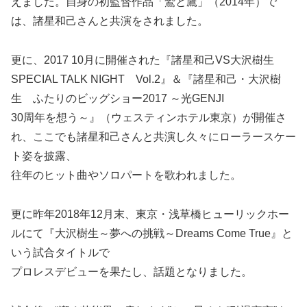
えました。自身の初監督作品「鷲と鷹」（2014年）で
は、諸星和己さんと共演をされました。
更に、2017 10月に開催された『諸星和己VS大沢樹生
SPECIAL TALK NIGHT Vol.2』＆『諸星和己・大沢樹
生 ふたりのビッグショー2017 ～光GENJI
30周年を想う～』（ウェスティンホテル東京）が開催さ
れ、ここでも諸星和己さんと共演し久々にローラースケー
ト姿を披露、
往年のヒット曲やソロパートを歌われました。
更に昨年2018年12月末、東京・浅草橋ヒューリックホー
ルにて『大沢樹生～夢への挑戦～Dreams Come True』と
いう試合タイトルで
プロレスデビューを果たし、話題となりました。