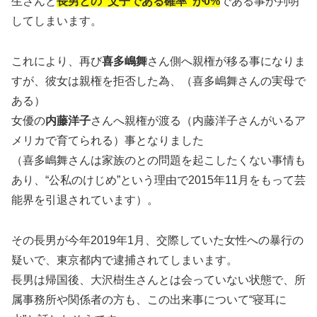
生さんと
長男との“父子である確率”が0%
である事が判明
してしまいます。
これにより、再び
喜多嶋舞
さん側へ親権が移る事になりま
すが、彼女は親権を拒否した為、（喜多嶋舞さんの実母で
ある）
女優の
内藤洋子
さんへ親権が渡る（内藤洋子さんがいるア
メリカで育てられる）事となりました
（喜多嶋舞さんは家族のとの問題を起こしたくない事情も
あり、“公私のけじめ”という理由で2015年11月をもって芸
能界を引退されています）。
その長男が今年2019年1月、交際していた女性への暴行の
疑いで、東京都内で逮捕されてしまいます。
長男は帰国後、大沢樹生さんとは会っていない状態で、所
属事務所や関係者の方も、この出来事について“寝耳に