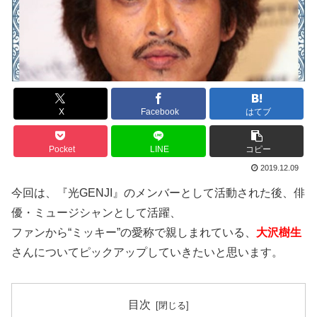
X
Facebook
はてブ
Pocket
LINE
コピー
2019.12.09
今回は、『光GENJI』のメンバーとして活動された後、俳
優・ミュージシャンとして活躍、
ファンから“ミッキー”の愛称で親しまれている、
大沢樹生
さんについてピックアップしていきたいと思います。
目次