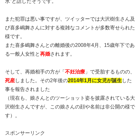
水”と話したそうです。
また犯罪は悪い事ですが、ツイッターでは大沢樹生さん及
び喜多嶋舞さんに対する複雑なコメントが多数寄せられた
様です。
また喜多嶋舞さんとの離婚後の2008年4月、15歳年下であ
る一般人女性と
再婚
されます。
そして、再婚相手の方が「
不妊治療
」で受胎するものの、
死産
しました。その2年後の
2014年1月に女児が誕生
した
事を報告されました
（現在も、娘さんとのツーショット姿を披露されている大
沢樹生さんですが、この娘さんの顔や名前は非公開の様で
す）。
スポンサーリンク