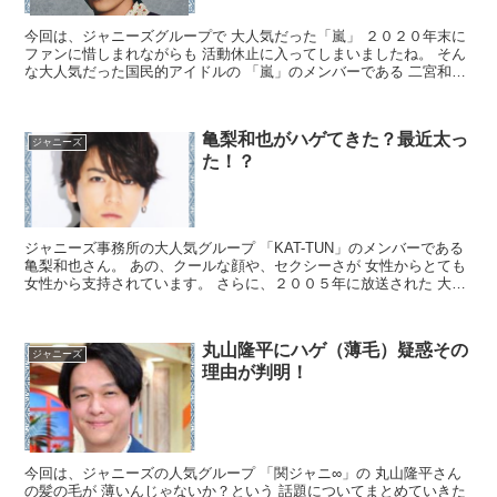
今回は、ジャニーズグループで 大人気だった「嵐」 ２０２０年末に
ファンに惜しまれながらも 活動休止に入ってしまいましたね。 そん
な大人気だった国民的アイドルの 「嵐」のメンバーである 二宮和也
さんに、ハゲ疑惑が出ているのです。 「嵐の愛され...
亀梨和也がハゲてきた？最近太っ
ジャニーズ
た！？
ジャニーズ事務所の大人気グループ 「KAT-TUN」のメンバーである
亀梨和也さん。 あの、クールな顔や、セクシーさが 女性からとても
女性から支持されています。 さらに、２００５年に放送された 大人
気ドラマ「野ブタをプロデュース」では 山下智...
丸山隆平にハゲ（薄毛）疑惑その
ジャニーズ
理由が判明！
今回は、ジャニーズの人気グループ 「関ジャニ∞」の 丸山隆平さん
の髪の毛が 薄いんじゃないか？という 話題についてまとめていきた