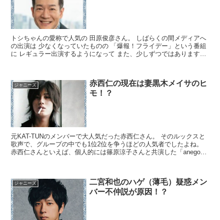
トシちゃんの愛称で人気の 田原俊彦さん。 しばらくの間メディアへ
の出演は 少なくなっていたものの 「爆報！フライデー」という番組
に レギュラー出演するようになって また、少しずつではありますが
他のバラエティにも出演することが 多くなったよ...
赤西仁の現在は妻黒木メイサのヒ
ジャニーズ
モ！？
元KAT-TUNのメンバーで大人気だった赤西仁さん。 そのルックスと
歌声で、グループの中でも1位2位を争うほどの人気者でしたよね。
赤西仁さんといえば、個人的には篠原涼子さんと共演した「anego」
が好きでした。 ジャニーズを脱退し、テレビ...
二宮和也のハゲ（薄毛）疑惑メン
ジャニーズ
バー不仲説が原因！？