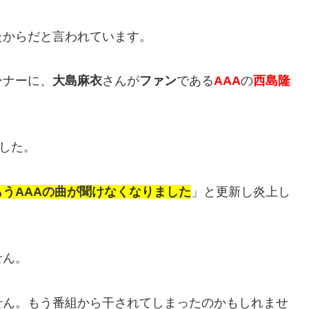
たからだと言われています。
ーナーに、
大島麻衣
さんが
ファン
である
AAA
の
西島隆
でした。
もうAAAの曲が聞けなくなりました
」と更新し炎上し
せん。
せん。もう番組から干されてしまったのかもしれませ