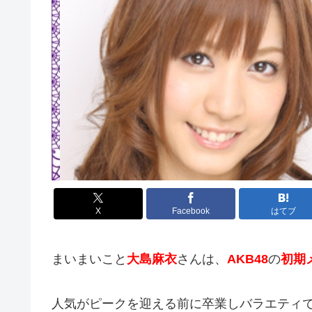
X
Facebook
はてブ
まいまいこと
大島麻衣
さんは、
AKB48
の
初期
人気がピークを迎える前に卒業しバラエティ