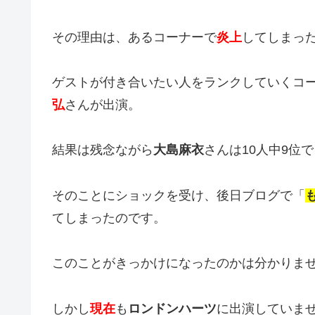
その理由は、あるコーナーで
炎上
してしまっ
ゲストが付き合いたい人をランクしていくコ
弘
さんが出演。
結果は残念ながら
大島麻衣
さんは10人中9位
そのことにショックを受け、後日ブログで「
てしまったのです。
このことがきっかけになったのかは分かりま
しかし
現在
も
ロンドンハーツ
に出演していま