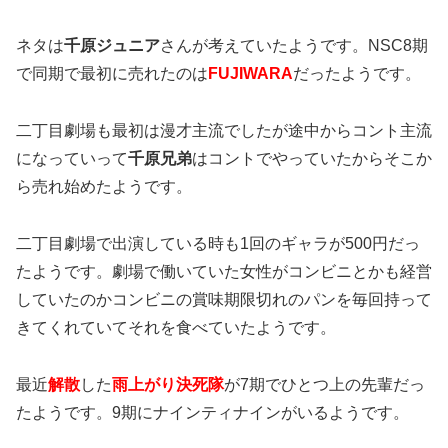
ネタは
千原ジュニア
さんが考えていたようです。NSC8期
で同期で最初に売れたのは
FUJIWARA
だったようです。
二丁目劇場も最初は漫才主流でしたが途中からコント主流
になっていって
千原兄弟
はコントでやっていたからそこか
ら売れ始めたようです。
二丁目劇場で出演している時も1回のギャラが500円だっ
たようです。劇場で働いていた女性がコンビニとかも経営
していたのかコンビニの賞味期限切れのパンを毎回持って
きてくれていてそれを食べていたようです。
最近
解散
した
雨上がり決死隊
が7期でひとつ上の先輩だっ
たようです。9期にナインティナインがいるようです。