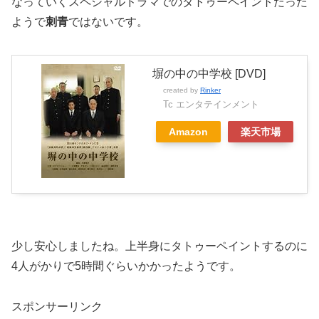
なっていくスペシャルドラマでのタトゥーペイントだった
ようで
刺青
ではないです。
塀の中の中学校 [DVD]
created by
Rinker
Tc エンタテインメント
Amazon
楽天市場
少し安心しましたね。上半身にタトゥーペイントするのに
4人がかりで5時間ぐらいかかったようです。
スポンサーリンク