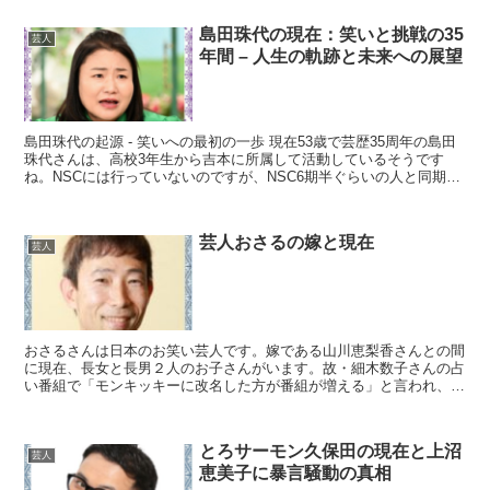
島田珠代の現在：笑いと挑戦の35
芸人
年間 – 人生の軌跡と未来への展望
島田珠代の起源 - 笑いへの最初の一歩 現在53歳で芸歴35周年の島田
珠代さんは、高校3年生から吉本に所属して活動しているそうです
ね。NSCには行っていないのですが、NSC6期半ぐらいの人と同期に
なるそうです。 月亭方正さんが同期でため口で...
芸人おさるの嫁と現在
芸人
おさるさんは日本のお笑い芸人です。嫁である山川恵梨香さんとの間
に現在、長女と長男２人のお子さんがいます。故・細木数子さんの占
い番組で「モンキッキーに改名した方が番組が増える」と言われ、8
年間モンキッキーとして活動しました。 ご自身もこの名前...
とろサーモン久保田の現在と上沼
芸人
恵美子に暴言騒動の真相