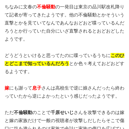
ちなみに文春の
不倫騒動
の一発目は東京の品川駅改札降り
て記者が寄ってきたようです。他の不倫騒動とかそういう
直撃とかを見ていてなんであんなおどおど喋っているんだ
ろうとか行っていた自分にいざ直撃されるとおどおどした
ようです。
どうどうといけると思ってたのに喋っているうちに
このひ
とどこまで知っているんだろう
とか色々考えておどおどす
るようです。
嫁
にも謝って
息子
さんは高校生で逆に娘さんだったら終わ
っていたから逆によかったという感じだったようです。
ただ
不倫騒動
のことで
千原せいじ
さんを攻撃できるのは嫁
と嫁の家族だけで一般の視聴者が攻撃しだしたらそこで傷
口に塩を塗られるのは家族で余計に家族の傷口を広げてい