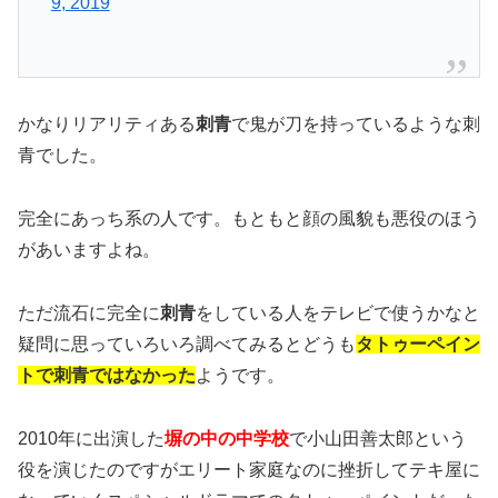
9, 2019
かなりリアリティある
刺青
で鬼が刀を持っているような刺
青でした。
完全にあっち系の人です。もともと顔の風貌も悪役のほう
があいますよね。
ただ流石に完全に
刺青
をしている人をテレビで使うかなと
疑問に思っていろいろ調べてみるとどうも
タトゥーペイン
トで刺青ではなかった
ようです。
2010年に出演した
塀の中の中学校
で小山田善太郎という
役を演じたのですがエリート家庭なのに挫折してテキ屋に