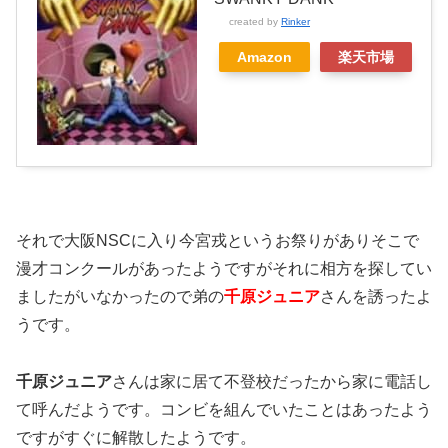
created by
Rinker
Amazon
楽天市場
それで大阪NSCに入り今宮戎というお祭りがありそこで
漫才コンクールがあったようですがそれに相方を探してい
ましたがいなかったので弟の
千原ジュニア
さんを誘ったよ
うです。
千原ジュニア
さんは家に居て不登校だったから家に電話し
て呼んだようです。コンビを組んでいたことはあったよう
ですがすぐに解散したようです。