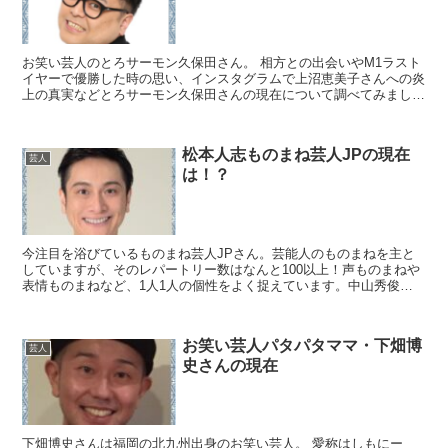
お笑い芸人のとろサーモン久保田さん。 相方との出会いやM1ラスト
イヤーで優勝した時の思い、インスタグラムで上沼恵美子さんへの炎
上の真実などとろサーモン久保田さんの現在について調べてみまし
た。 とろサーモン久保田さんの出身や家族構成 とろサー...
松本人志ものまね芸人JPの現在
芸人
は！？
今注目を浴びているものまね芸人JPさん。芸能人のものまねを主と
していますが、そのレパートリー数はなんと100以上！声ものまねや
表情ものまねなど、1人1人の個性をよく捉えています。中山秀俊さ
んや、GACKTさん、嵐の松本潤さんなど、役者からア...
お笑い芸人パタパタママ・下畑博
芸人
史さんの現在
下畑博史さんは福岡の北九州出身のお笑い芸人。 愛称はしもにー