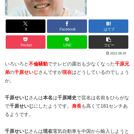
X
Facebook
はてブ
Pocket
LINE
コピー
2021.08.25
いろいろと
不倫騒動
でテレビの露出も少なくなった
千原兄
弟
の
千原せいじ
さんですが
現在
はどうしているのでしょう
か。
千原せいじ
さんは
本名
は
千原靖史
で芸名は名前をひらがな
で
千原せいじ
にしたようです。
身長
も高くて181センチあ
るようです。
千原せいじ
さんは
現在
電気自動車を中国から輸入しようと