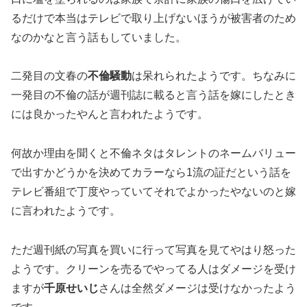
るだけで本当はテレビで取り上げないほうが被害者のため
なのかなと言う話もしていました。
二発目の文春の
不倫騒動
は呆れられたようです。ちなみに
一発目の不倫の話が週刊誌に載ると言う話を嫁にしたとき
には良かったやんと言われたようです。
何故か理由を聞くと不倫ネタはタレントのネームバリュー
で出すかどうかを決めてカラーなら1流の証だという話を
テレビ番組で丁度やっていてそれでよかったやないのと嫁
に言われたようです。
ただ週刊紙の写真を買いに行って写真を見てやはり怒った
ようです。クリーンを売るでやってる人はダメージを受け
ますが
千原せいじ
さんは全然ダメージは受けなかったよう