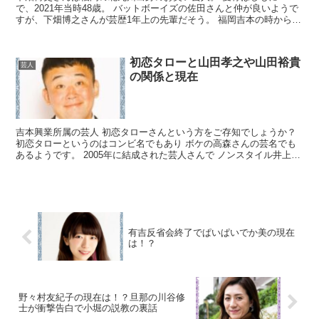
で、2021年当時48歳。 バットボーイズの佐田さんと仲が良いようで
すが、下畑博之さんが芸歴1年上の先輩だそう。 福岡吉本の時から知
り合いだったみたいです。 パタパタママ下畑博史 ...
初恋タローと山田孝之や山田裕貴
芸人
の関係と現在
吉本興業所属の芸人 初恋タローさんという方をご存知でしょうか？
初恋タローというのはコンビ名でもあり ボケの高森さんの芸名でも
あるようです。 2005年に結成された芸人さんで ノンスタイル井上さ
んと一緒に トリオ漫才もされていたこともあるよ...
有吉反省会終了でぱいぱいでか美の現在
は！？
野々村友紀子の現在は！？旦那の川谷修
士が衝撃告白で小堀の説教の裏話