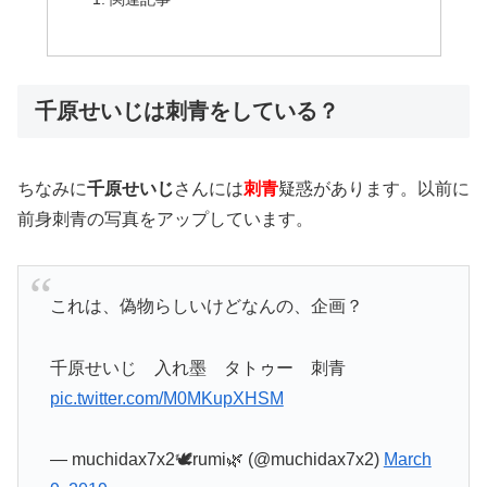
千原せいじは刺青をしている？
ちなみに
千原せいじ
さんには
刺青
疑惑があります。以前に
前身刺青の写真をアップしています。
これは、偽物らしいけどなんの、企画？
千原せいじ 入れ墨 タトゥー 刺青
pic.twitter.com/M0MKupXHSM
— muchidax7x2🕊️rumi🌿 (@muchidax7x2)
March