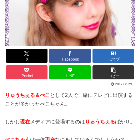
X
Facebook
はてブ
Pocket
LINE
コピー
2017.08.29
りゅうちぇる＆ぺこ
として2人で一緒にテレビに出演する
ことが多かったぺこちゃん。
しかし
現在
メディアに登場するのは
りゅうちぇる
ばかり。
ぺこちゃん
は一体
現在
なにをしているんでしょうか？