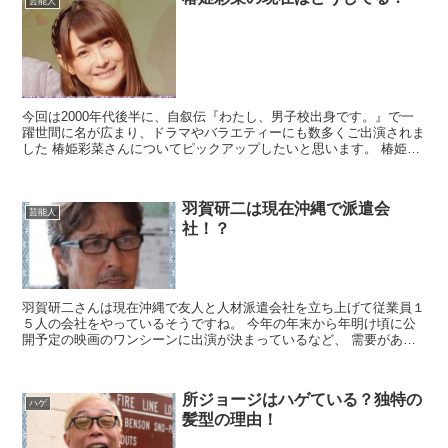
芸能人
今回は2000年代後半に、自叙伝『わたし、男子校出身です。』で一
躍世間に名が広まり、ドラマやバラエティーにも数多くご出演されま
した 椿姫彩菜さんについてピックアップしたいと思います。 椿姫彩
菜のプロフィール 1984年7月15日生まれ、埼玉...
羽賀研二は現在沖縄で派遣会
芸能人
社！？
羽賀研二さんは現在沖縄で友人と人材派遣会社を立ち上げて従業員１
５人の会社をやっているそうですね。 今年の年末から年明け頃に公
開予定の映画のワンシーンに出演が決まっているなど、 需要があれ
ばテレビなど芸能活動も並行して徐々にやっていけたらとの...
所ジョージはハゲている？独特の
ハゲ
髪型の理由！