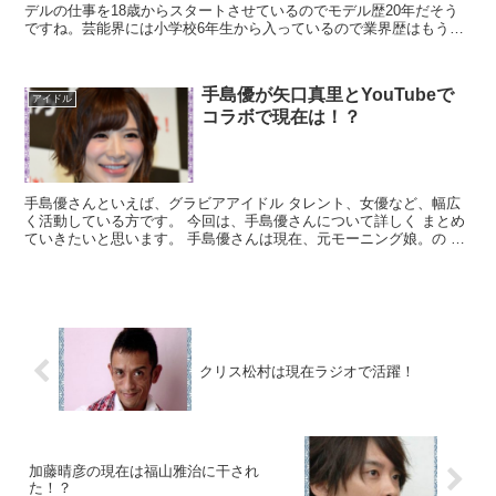
デルの仕事を18歳からスタートさせているのでモデル歴20年だそう
ですね。芸能界には小学校6年生から入っているので業界歴はもう30
年になるそうです。 IVANさんは母親がメ...
手島優が矢口真里とYouTubeで
アイドル
コラボで現在は！？
手島優さんといえば、グラビアアイドル タレント、女優など、幅広
く活動している方です。 今回は、手島優さんについて詳しく まとめ
ていきたいと思います。 手島優さんは現在、元モーニング娘。の 矢
口真里さんとYouTubeをしています。 YouT...
クリス松村は現在ラジオで活躍！
加藤晴彦の現在は福山雅治に干され
た！？